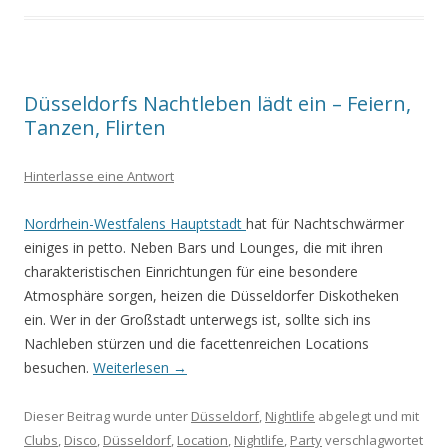
Düsseldorfs Nachtleben lädt ein – Feiern,
Tanzen, Flirten
Hinterlasse eine Antwort
Nordrhein-Westfalens Hauptstadt
hat für Nachtschwärmer
einiges in petto. Neben Bars und Lounges, die mit ihren
charakteristischen Einrichtungen für eine besondere
Atmosphäre sorgen, heizen die Düsseldorfer Diskotheken
ein. Wer in der Großstadt unterwegs ist, sollte sich ins
Nachleben stürzen und die facettenreichen Locations
besuchen.
Weiterlesen
→
Dieser Beitrag wurde unter
Düsseldorf
,
Nightlife
abgelegt und mit
Clubs
,
Disco
,
Düsseldorf
,
Location
,
Nightlife
,
Party
verschlagwortet