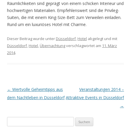
Räumlichkeiten sind geprägt von einem schicken Interieur und
hochwertigen Materialien. Empfehlenswert sind die Privileg-
Suiten, die mit einem King-Size-Bett zum Verweilen einladen.
Rund um ein luxuriöses Hotel mit Charme.
Dieser Beitrag wurde unter
Düsseldorf
,
Hotel
abgelegt und mit
Düsseldorf
,
Hotel
,
Übernachtung
verschlagwortet am
11. März
2014
.
Artikel-Navigation
←
Wertvolle Geheimtipps aus
Veranstaltungen 2014 –
dem Nachtleben in Düsseldorf
Attraktive Events in Düsseldorf
→
Suche nach: